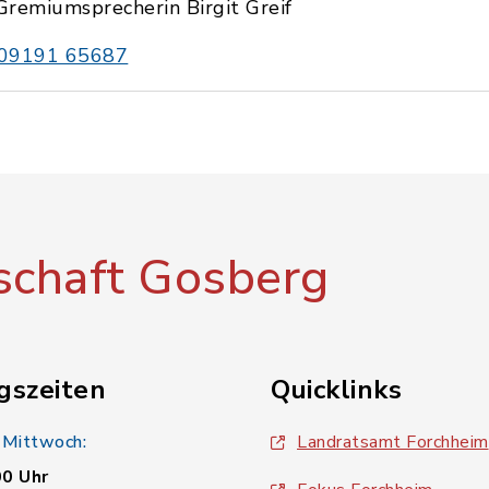
Gremiumsprecherin Birgit Greif
09191 65687
chaft Gosberg
gszeiten
Quicklinks
 Mittwoch:
Landratsamt Forchheim
00 Uhr