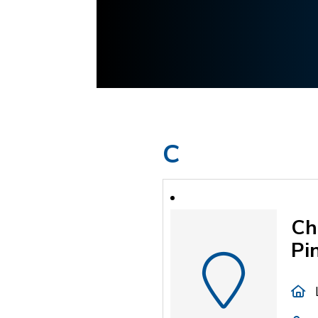
C
Ch
Pi