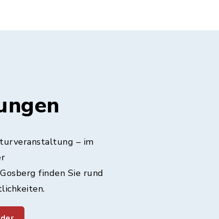
tungen
lturveranstaltung – im
er
Gosberg finden Sie rund
lichkeiten.
nder