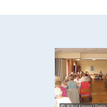
© Rolf Kühnast / Pixelio