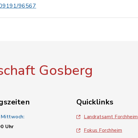
09191/96567
chaft Gosberg
gszeiten
Quicklinks
 Mittwoch:
Landratsamt Forchheim
00 Uhr
Fokus Forchheim