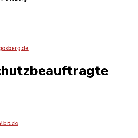
-gosberg.de
chutzbeauftragte
lbit.de