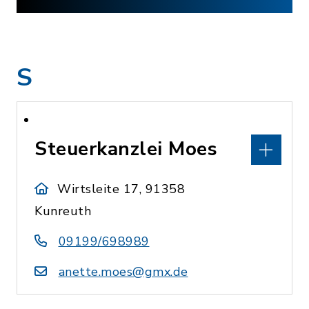
S
Steuerkanzlei Moes
Wirtsleite 17, 91358
Kunreuth
09199/698989
anette.moes@gmx.de