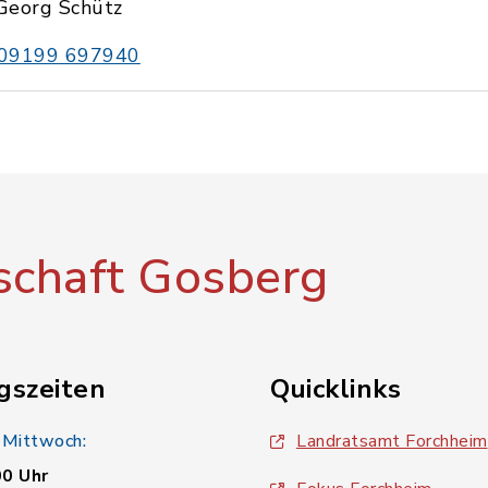
Georg Schütz
09199 697940
chaft Gosberg
gszeiten
Quicklinks
 Mittwoch:
Landratsamt Forchheim
00 Uhr