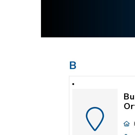
B
Bu
Or