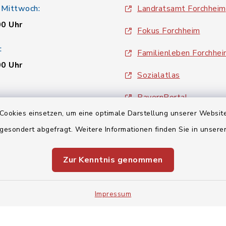
 Mittwoch:
Landratsamt Forchheim
00 Uhr
Fokus Forchheim
:
Familienleben Forchhe
00 Uhr
Sozialatlas
BayernPortal
00 Uhr
Cookies einsetzen, um eine optimale Darstellung unserer Website
inixmedia
 gesondert abgefragt. Weitere Informationen finden Sie in unser
Zur Kenntnis genommen
Impressum