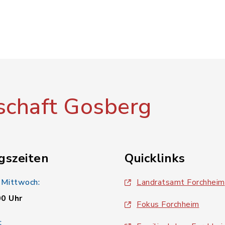
chaft Gosberg
gszeiten
Quicklinks
 Mittwoch:
Landratsamt Forchheim
00 Uhr
Fokus Forchheim
: