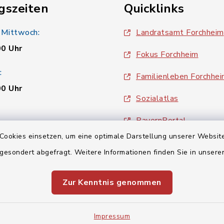
gszeiten
Quicklinks
 Mittwoch:
Landratsamt Forchheim
00 Uhr
Fokus Forchheim
:
Familienleben Forchhe
00 Uhr
Sozialatlas
BayernPortal
00 Uhr
Cookies einsetzen, um eine optimale Darstellung unserer Website
inixmedia
 gesondert abgefragt. Weitere Informationen finden Sie in unser
Zur Kenntnis genommen
Impressum