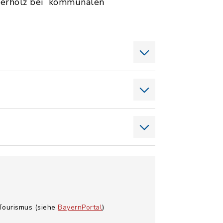
rberholz bei kommunalen
 Tourismus (siehe
BayernPortal
)