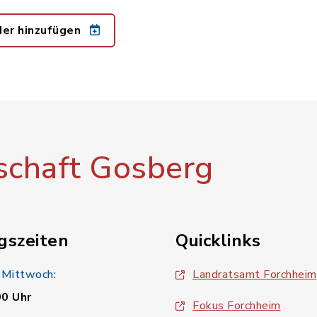
der hinzufügen
chaft Gosberg
gszeiten
Quicklinks
 Mittwoch:
Landratsamt Forchheim
00 Uhr
Fokus Forchheim