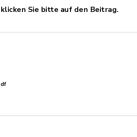
licken Sie bitte auf den Beitrag.
pdf
_04.06.2025.pdf, Dateierweiterung: pdf, Dateigr