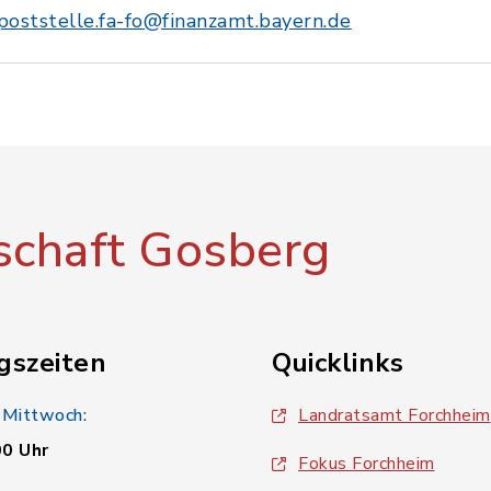
poststelle.fa-fo@finanzamt.bayern.de
chaft Gosberg
gszeiten
Quicklinks
 Mittwoch:
Landratsamt Forchheim
00 Uhr
Fokus Forchheim