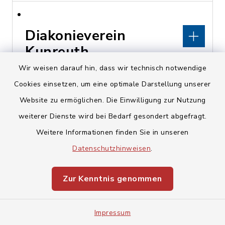
Diakonieverein
Kunreuth
Wir weisen darauf hin, dass wir technisch notwendige
Kirchberg 16, 91358
Cookies einsetzen, um eine optimale Darstellung unserer
Kunreuth
Website zu ermöglichen. Die Einwilligung zur Nutzung
weiterer Dienste wird bei Bedarf gesondert abgefragt.
pfarramt@kunreuth-
Weitere Informationen finden Sie in unseren
evangelisch.de
Datenschutzhinweisen
.
www.kunreuth-
evangelisch.de
Zur Kenntnis genommen
Impressum
Diakonisches Werk