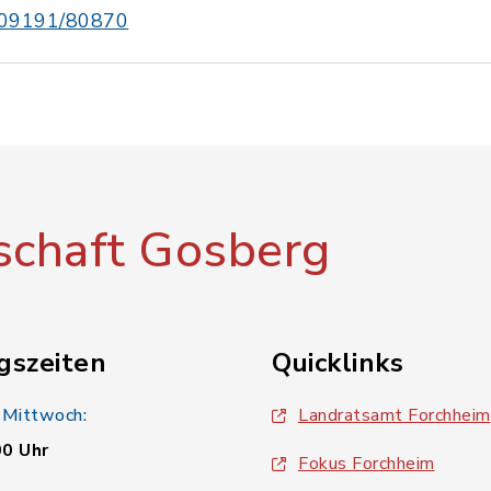
09191/80870
chaft Gosberg
gszeiten
Quicklinks
 Mittwoch:
Landratsamt Forchheim
00 Uhr
Fokus Forchheim