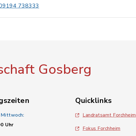
09194 738333
chaft Gosberg
gszeiten
Quicklinks
 Mittwoch:
Landratsamt Forchheim
00 Uhr
Fokus Forchheim