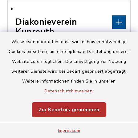
Diakonieverein
Kunreuth
Wir weisen darauf hin, dass wir technisch notwendige
Kirchberg 16, 91358
Cookies einsetzen, um eine optimale Darstellung unserer
Kunreuth
Website zu ermöglichen. Die Einwilligung zur Nutzung
weiterer Dienste wird bei Bedarf gesondert abgefragt.
pfarramt@kunreuth-
Weitere Informationen finden Sie in unseren
evangelisch.de
Datenschutzhinweisen
.
www.kunreuth-
evangelisch.de
Zur Kenntnis genommen
Impressum
Diakonisches Werk