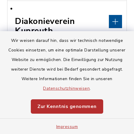
Diakonieverein
Kunreuth
Wir weisen darauf hin, dass wir technisch notwendige
Kirchberg 16, 91358
Cookies einsetzen, um eine optimale Darstellung unserer
Kunreuth
Website zu ermöglichen. Die Einwilligung zur Nutzung
weiterer Dienste wird bei Bedarf gesondert abgefragt.
pfarramt@kunreuth-
Weitere Informationen finden Sie in unseren
evangelisch.de
Datenschutzhinweisen
.
www.kunreuth-
evangelisch.de
Zur Kenntnis genommen
Impressum
Diakonisches Werk