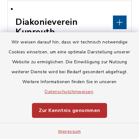
Diakonieverein
Kunreuth
Wir weisen darauf hin, dass wir technisch notwendige
Kirchberg 16, 91358
Cookies einsetzen, um eine optimale Darstellung unserer
Kunreuth
Website zu ermöglichen. Die Einwilligung zur Nutzung
weiterer Dienste wird bei Bedarf gesondert abgefragt.
pfarramt@kunreuth-
Weitere Informationen finden Sie in unseren
evangelisch.de
Datenschutzhinweisen
.
www.kunreuth-
evangelisch.de
Zur Kenntnis genommen
Impressum
Diakonisches Werk