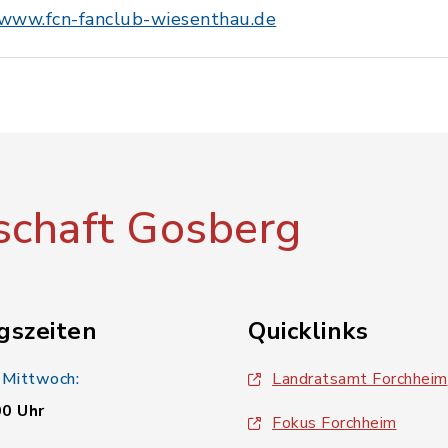
www.fcn-fanclub-wiesenthau.de
chaft Gosberg
gszeiten
Quicklinks
 Mittwoch:
Landratsamt Forchheim
00 Uhr
Fokus Forchheim