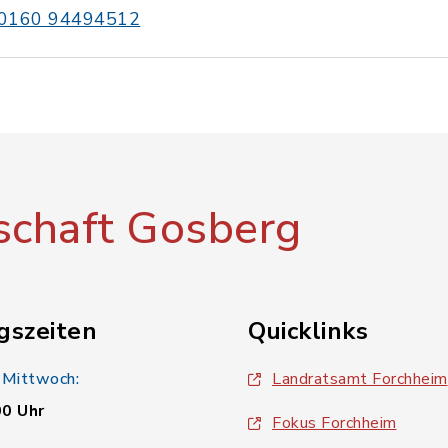
0160 94494512
chaft Gosberg
gszeiten
Quicklinks
 Mittwoch:
Landratsamt Forchheim
00 Uhr
Fokus Forchheim