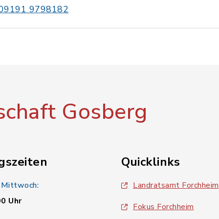
09191 9798182
chaft Gosberg
gszeiten
Quicklinks
 Mittwoch:
Landratsamt Forchheim
00 Uhr
Fokus Forchheim