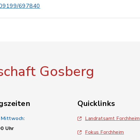
09199/697840
chaft Gosberg
gszeiten
Quicklinks
 Mittwoch:
Landratsamt Forchheim
00 Uhr
Fokus Forchheim