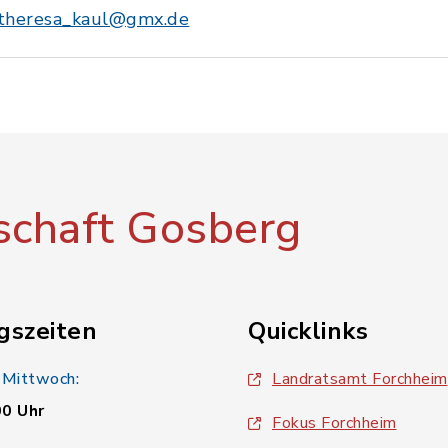
theresa_kaul@gmx.de
chaft Gosberg
gszeiten
Quicklinks
 Mittwoch:
Landratsamt Forchheim
00 Uhr
Fokus Forchheim