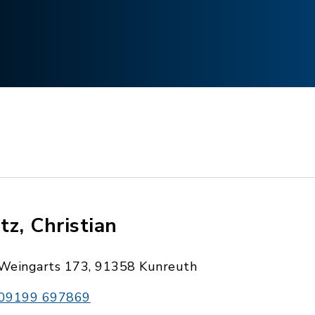
tz, Christian
Weingarts 173, 91358 Kunreuth
09199 697869