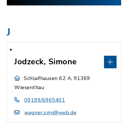
J
Jodzeck, Simone
Schlaifhausen 62 A, 91369
Wiesenthau
09199/6965401
wagner.simi@web.de