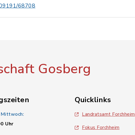
09191/68708
chaft Gosberg
gszeiten
Quicklinks
 Mittwoch:
Landratsamt Forchheim
00 Uhr
Fokus Forchheim