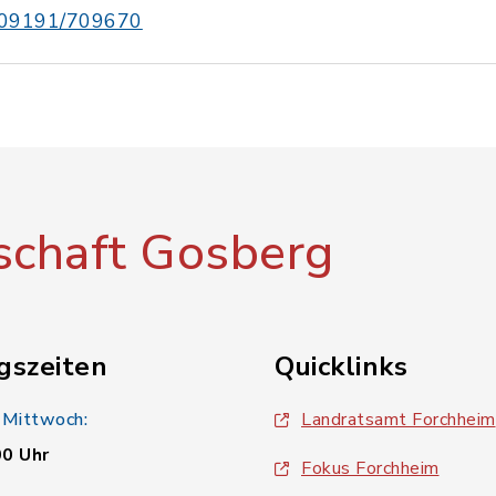
09191/709670
chaft Gosberg
gszeiten
Quicklinks
 Mittwoch:
Landratsamt Forchheim
00 Uhr
Fokus Forchheim