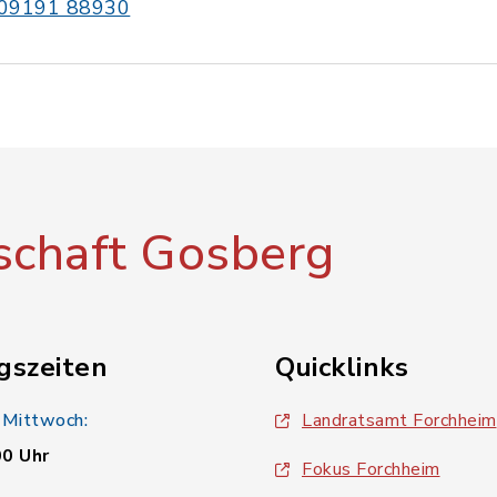
09191 88930
chaft Gosberg
gszeiten
Quicklinks
 Mittwoch:
Landratsamt Forchheim
00 Uhr
Fokus Forchheim