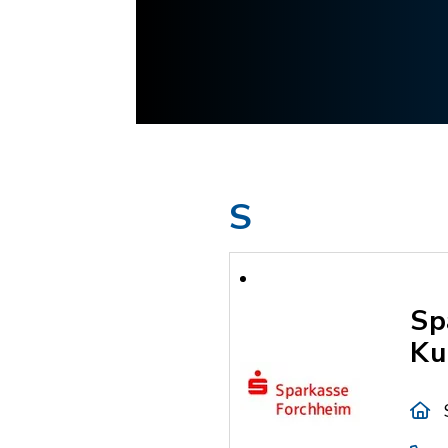
S
Sp
Ku