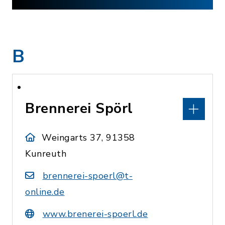
B
Brennerei Spörl
Weingarts 37, 91358
Kunreuth
brennerei-spoerl@t-
online.de
www.brenerei-spoerl.de