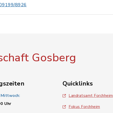
09199/8926
chaft Gosberg
gszeiten
Quicklinks
 Mittwoch:
Landratsamt Forchheim
00 Uhr
Fokus Forchheim