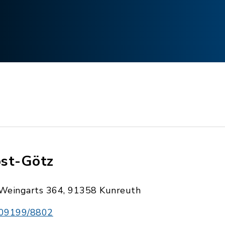
st-Götz
Weingarts 364, 91358 Kunreuth
09199/8802