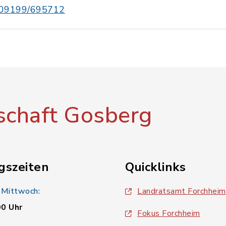
09199/695712
chaft Gosberg
gszeiten
Quicklinks
 Mittwoch:
Landratsamt Forchheim
00 Uhr
Fokus Forchheim