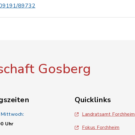
09191/89732
chaft Gosberg
gszeiten
Quicklinks
 Mittwoch:
Landratsamt Forchheim
00 Uhr
Fokus Forchheim