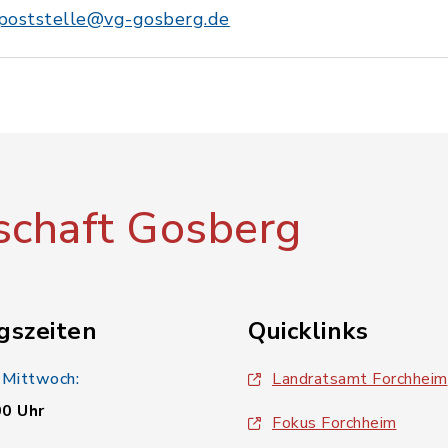
poststelle@vg-gosberg.de
chaft Gosberg
gszeiten
Quicklinks
 Mittwoch:
Landratsamt Forchheim
00 Uhr
Fokus Forchheim