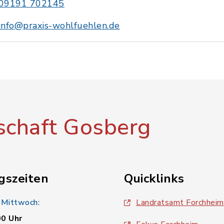
09191 702145
info@praxis-wohlfuehlen.de
chaft Gosberg
gszeiten
Quicklinks
 Mittwoch:
Landratsamt Forchheim
00 Uhr