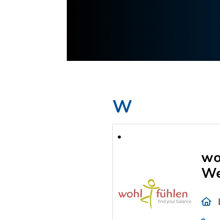
W
wo
We