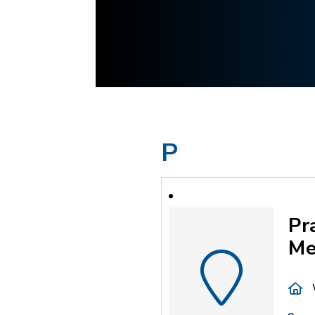
P
Pr
Me