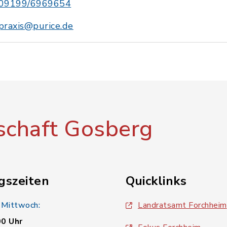
09199/6969654
praxis@purice.de
chaft Gosberg
gszeiten
Quicklinks
 Mittwoch:
Landratsamt Forchheim
00 Uhr