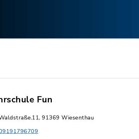
hrschule Fun
Waldstraße.11, 91369 Wiesenthau
09191796709