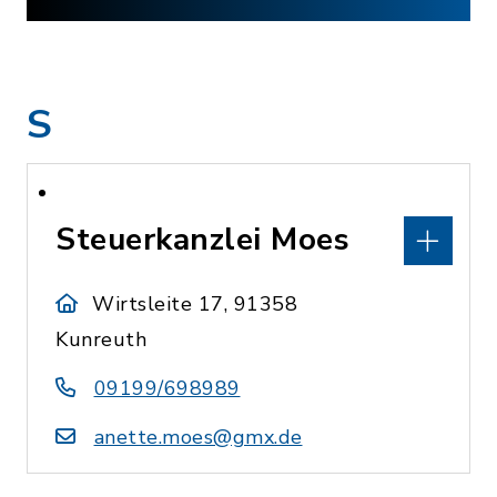
S
Steuerkanzlei Moes
Wirtsleite 17, 91358
Kunreuth
09199/698989
anette.moes@gmx.de