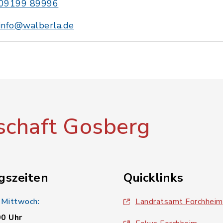
09199 89996
info@walberla.de
chaft Gosberg
gszeiten
Quicklinks
 Mittwoch:
Landratsamt Forchheim
00 Uhr