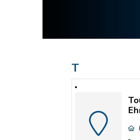
T
To
Eh