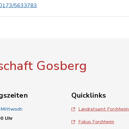
0173/5633783
chaft Gosberg
gszeiten
Quicklinks
 Mittwoch:
Landratsamt Forchheim
00 Uhr
Fokus Forchheim