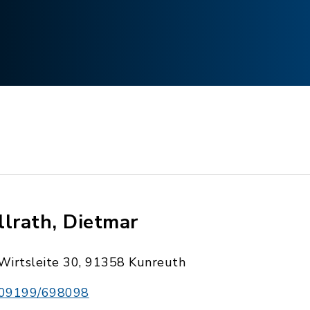
llrath, Dietmar
Wirtsleite 30, 91358 Kunreuth
09199/698098