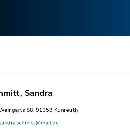
hmitt, Sandra
Weingarts 88, 91358 Kunreuth
sandra.schmitt@mail.de