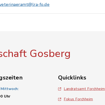
veterinaeramt@lra-fo.de
chaft Gosberg
gszeiten
Quicklinks
 Mittwoch:
Landratsamt Forchheim
00 Uhr
Fokus Forchheim