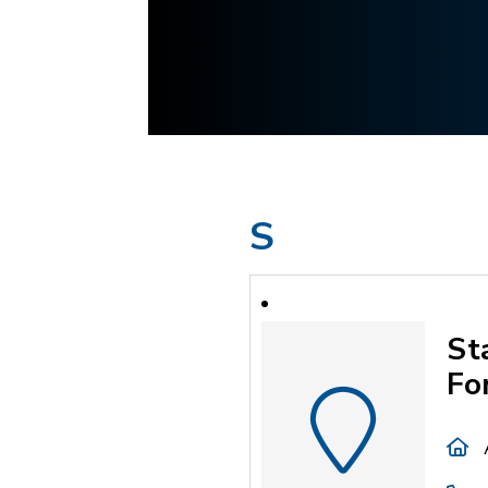
S
St
Fo