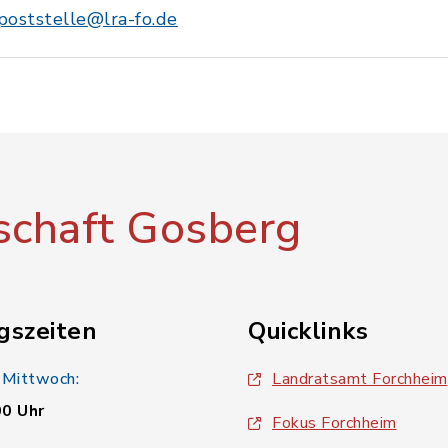
poststelle@lra-fo.de
chaft Gosberg
gszeiten
Quicklinks
 Mittwoch:
Landratsamt Forchheim
00 Uhr
Fokus Forchheim