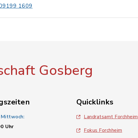
09199 1609
chaft Gosberg
gszeiten
Quicklinks
 Mittwoch:
Landratsamt Forchheim
00 Uhr
Fokus Forchheim