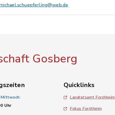
michael.schuepferling@web.de
chaft Gosberg
gszeiten
Quicklinks
 Mittwoch:
Landratsamt Forchheim
00 Uhr
Fokus Forchheim