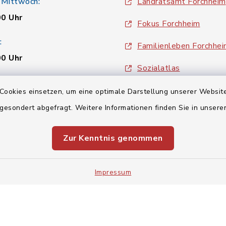
 Mittwoch:
Landratsamt Forchheim
00 Uhr
Fokus Forchheim
:
Familienleben Forchhe
00 Uhr
Sozialatlas
BayernPortal
Cookies einsetzen, um eine optimale Darstellung unserer Website
00 Uhr
 gesondert abgefragt. Weitere Informationen finden Sie in unser
inixmedia
Zur Kenntnis genommen
Impressum
Impressum
Sitemap
Cookie-Einstellungen