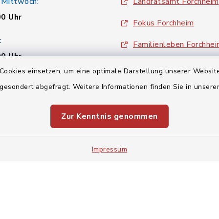
 Mittwoch:
Landratsamt Forchheim
00 Uhr
Fokus Forchheim
:
Familienleben Forchhe
00 Uhr
Sozialatlas
Cookies einsetzen, um eine optimale Darstellung unserer Website
 gesondert abgefragt. Weitere Informationen finden Sie in unser
BayernPortal
00 Uhr
inixmedia
Zur Kenntnis genommen
Impressum
Impressum
Sitemap
Cookie-Einstellungen