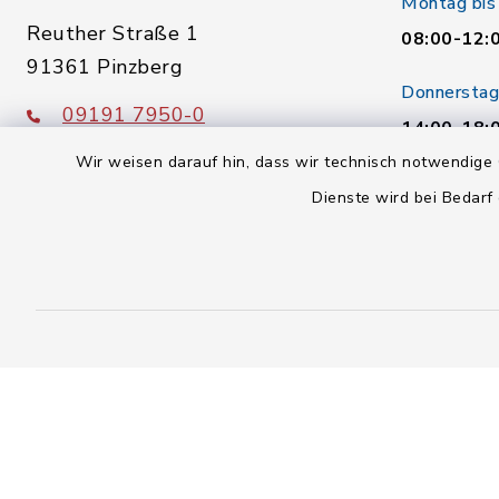
Montag bis
Reuther Straße 1
08:00-12:
91361 Pinzberg
Donnerstag
09191 7950-0
14:00-18:
09191 7950-40
Wir weisen darauf hin, dass wir technisch notwendige 
Freitag:
poststelle@vg-gosberg.de
Dienste wird bei Bedarf
08:00-12:
Kontakt
Barrierefreiheit
Datenschutz